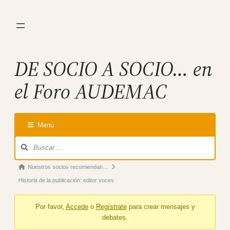
Saltar
al
contenido
DE SOCIO A SOCIO… en
el Foro AUDEMAC
Menú
Forum
Navigation
Forum
Nuestros socios recomiendan…
breadcrumbs
Historia de la publicación: editor voces
–
Por favor,
Accede
o
Regístrate
para crear mensajes y
You
debates.
are