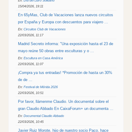
En:
Día del Libro Solidario
15/04/2026, 19:11
En 65yMas, Club de Vacaciones lanza nuevos circuitos
por España y Europa con descuentos para viajero …
En:
Circuitos Club de Vacaciones
22/03/2026, 11:17
Madrid Secreto informa: "Una exposición hasta el 23 de
mayo reúne 50 obras entre esculturas y o …
En:
Escultura en Casa América
22/03/2026, 11:07
¡Compra ya tus entradas! *Promoción de hasta un 30%
de de …
En:
Festival de Mérida 2026
22/03/2026, 10:51
Por favor, llámenme Claudio. Un documental sobre el
gran Claudio Abbado En CaixaForum+ un documenta …
En:
Documental Claudio Abbado
22/03/2026, 10:45
Javier Ruiz Morote, hijo de nuestro socio Paco, hace