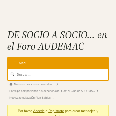
Saltar
al
contenido
DE SOCIO A SOCIO… en
el Foro AUDEMAC
Menú
Forum
Navigation
Forum
Nuestros socios recomiendan…
breadcrumbs
Participa compartiendo tus experiencias: Golf: el Club de AUDEMAC
–
Nueva actualización Plan Salidas …
You
Por favor,
Accede
o
Regístrate
para crear mensajes y
are