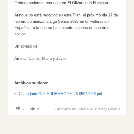
Febrero podamos reanudar en El Olivar de la Hinojosa.
Aunque no está recogido en este Plan, el próximo dia 17 de
febrero comienza la Liga Senior 2026 en la Federación
Española, a la que se han inscrito algunos de nuestros
socios.
Un abrazo de
Amelia, Carlos, Maria y Javier
Archivos subidos:
Calendario-Golf-AUDEMAC-25_26-05022026.pdf
C
C
0
0
Last edited on 06/02/2026, 12:50 by
CarlosB
l
l
i
i
c
c
k
k
f
f
o
o
r
r