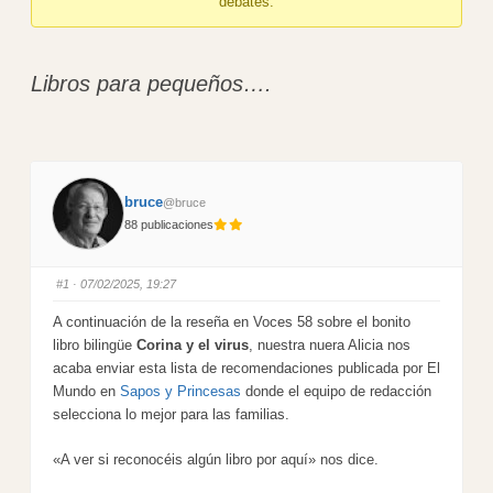
debates.
here:
Libros para pequeños….
bruce
@bruce
88 publicaciones
#1
· 07/02/2025, 19:27
A continuación de la reseña en Voces 58 sobre el bonito
libro bilingüe
Corina y el virus
, nuestra nuera Alicia nos
acaba enviar esta lista de recomendaciones publicada por El
Mundo en
Sapos y Princesas
donde el equipo de redacción
selecciona lo mejor para las familias.
«A ver si reconocéis algún libro por aquí» nos dice.