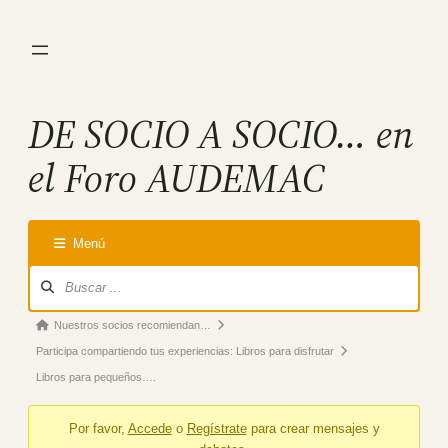
Saltar
al
contenido
DE SOCIO A SOCIO… en
el Foro AUDEMAC
Menú
Forum
Navigation
Forum
Nuestros socios recomiendan…
breadcrumbs
Participa compartiendo tus experiencias: Libros para disfrutar
–
Libros para pequeños….
You
Por favor,
Accede
o
Regístrate
para crear mensajes y
are