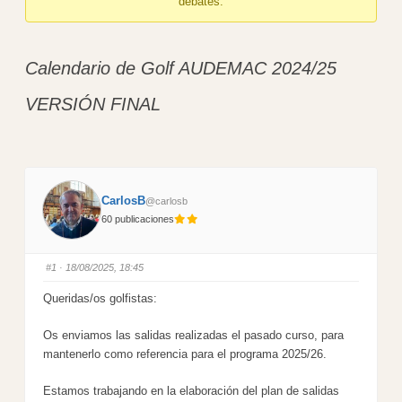
debates.
here:
Calendario de Golf AUDEMAC 2024/25
VERSIÓN FINAL
CarlosB
@carlosb
60 publicaciones
#1
· 18/08/2025, 18:45
Queridas/os golfistas:
Os enviamos las salidas realizadas el pasado curso, para
mantenerlo como referencia para el programa 2025/26.
Estamos trabajando en la elaboración del plan de salidas