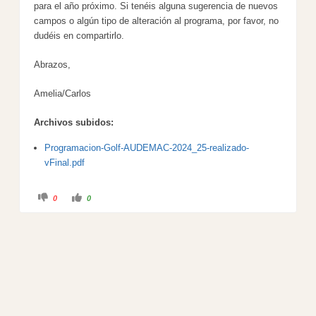
para el año próximo. Si tenéis alguna sugerencia de nuevos
campos o algún tipo de alteración al programa, por favor, no
dudéis en compartirlo.
Abrazos,
Amelia/Carlos
Archivos subidos:
Programacion-Golf-AUDEMAC-2024_25-realizado-
vFinal.pdf
C
C
0
0
l
l
i
i
c
c
k
k
f
f
o
o
r
r
t
t
h
h
u
u
m
m
b
b
s
s
d
u
o
p