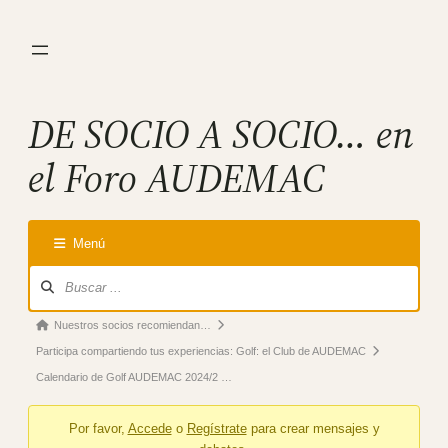
Saltar
al
contenido
DE SOCIO A SOCIO… en
el Foro AUDEMAC
Menú
Forum
Navigation
Forum
Nuestros socios recomiendan…
breadcrumbs
Participa compartiendo tus experiencias: Golf: el Club de AUDEMAC
–
Calendario de Golf AUDEMAC 2024/2 …
You
Por favor,
Accede
o
Regístrate
para crear mensajes y
are