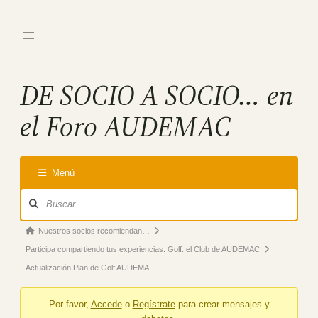
Saltar
al
contenido
DE SOCIO A SOCIO… en
el Foro AUDEMAC
Menú
Forum
Navigation
Forum
Nuestros socios recomiendan…
breadcrumbs
Participa compartiendo tus experiencias: Golf: el Club de AUDEMAC
–
Actualización Plan de Golf AUDEMA …
You
Por favor,
Accede
o
Regístrate
para crear mensajes y
are