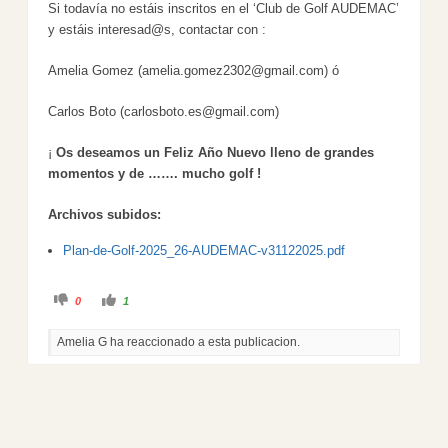
Si todavía no estáis inscritos en el ‘Club de Golf AUDEMAC’
y estáis interesad@s, contactar con :
Amelia Gomez (amelia.gomez2302@gmail.com) ó
Carlos Boto (carlosboto.es@gmail.com)
¡
Os deseamos un Feliz Año Nuevo lleno de grandes
momentos y de ……. mucho golf !
Archivos subidos:
Plan-de-Golf-2025_26-AUDEMAC-v31122025.pdf
C
C
0
1
l
l
i
i
c
c
Amelia G ha reaccionado a esta publicacion.
k
k
f
f
o
o
r
r
t
t
h
h
u
u
m
m
b
b
s
s