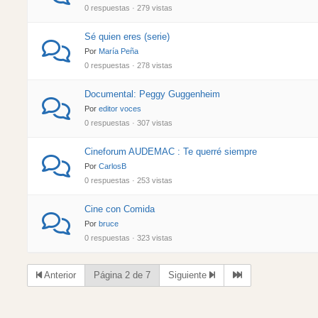
0 respuestas · 279 vistas
Sé quien eres (serie)
Por
María Peña
0 respuestas · 278 vistas
Documental: Peggy Guggenheim
Por
editor voces
0 respuestas · 307 vistas
Cineforum AUDEMAC : Te querré siempre
Por
CarlosB
0 respuestas · 253 vistas
Cine con Comida
Por
bruce
0 respuestas · 323 vistas
Anterior
Página 2 de 7
Siguiente