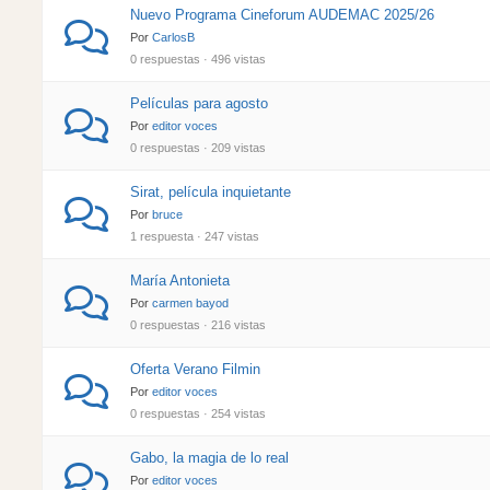
Nuevo Programa Cineforum AUDEMAC 2025/26
Por
CarlosB
0 respuestas · 496 vistas
Películas para agosto
Por
editor voces
0 respuestas · 209 vistas
Sirat, película inquietante
Por
bruce
1 respuesta · 247 vistas
María Antonieta
Por
carmen bayod
0 respuestas · 216 vistas
Oferta Verano Filmin
Por
editor voces
0 respuestas · 254 vistas
Gabo, la magia de lo real
Por
editor voces