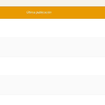
Última publicación